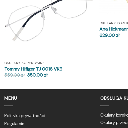
OKULARY KORE
Ana Hickmann
629,00
zł
OKULARY KOREKCYJNE
Tommy Hilfiger TJ 0016 VK6
Pierwotna
Aktualna
559,00
zł
350,00
zł
cena
cena
wynosiła:
wynosi:
559,00 zł.
350,00 zł.
MENU
OBSŁUGA K
Okulary korek
Polityka prywatności
Okulary prze
Regulamin