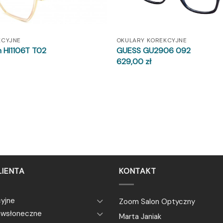
KCYJNE
OKULARY KOREKCYJNE
 HI1106T T02
GUESS GU2906 092
629,00
zł
LIENTA
KONTAKT
cyjne
Zoom Salon Optyczny
ciwsłoneczne
Marta Janiak