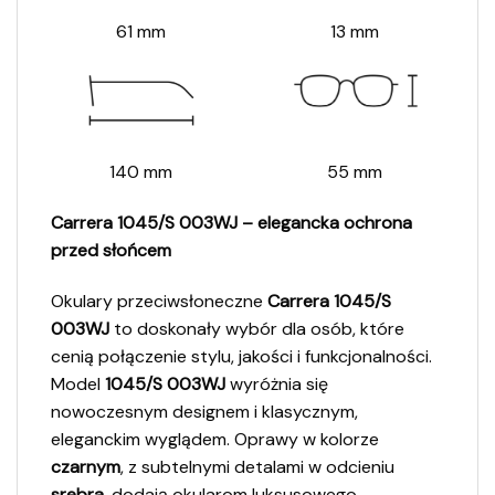
61 mm
13 mm
140 mm
55 mm
Carrera 1045/S 003WJ – elegancka ochrona
przed słońcem
Okulary przeciwsłoneczne
Carrera 1045/S
003WJ
to doskonały wybór dla osób, które
cenią połączenie stylu, jakości i funkcjonalności.
Model
1045/S 003WJ
wyróżnia się
nowoczesnym designem i klasycznym,
eleganckim wyglądem. Oprawy w kolorze
czarnym
, z subtelnymi detalami w odcieniu
srebra
, dodają okularom luksusowego