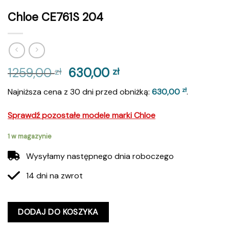
Chloe CE761S 204
Pierwotna
Aktualna
1259,00
630,00
zł
zł
cena
cena
zł
Najniższa cena z 30 dni przed obniżką:
630,00
.
wynosiła:
wynosi:
1259,00 zł.
630,00 zł.
Sprawdź pozostałe modele marki Chloe
1 w magazynie
Wysyłamy następnego dnia roboczego
14 dni na zwrot
DODAJ DO KOSZYKA