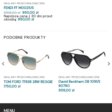
OKULARY PRZECIWSŁONECZNE
FENDI FF M0025/S
Pierwotna
Aktualna
1359,00
zł
950,00
zł
cena
cena
Najniższa cena z 30 dni przed
wynosiła:
wynosi:
obniżką:
950,00
zł
.
1359,00 zł.
950,00 zł.
PODOBNE PRODUKTY
OKULARY PRZECIWSŁONECZNE
OKULARY PRZECIWSŁONECZNE
David Beckham DB 1091/S
TOM FORD TF838 28W REGGIE
8079O
1750,00
zł
959,00
zł
MENU