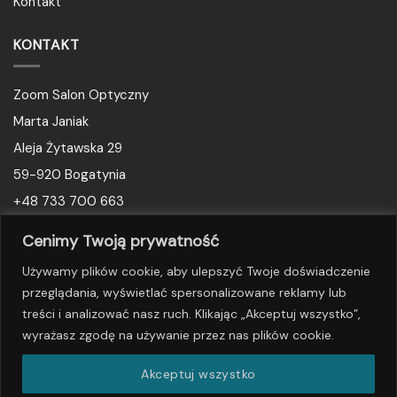
Kontakt
KONTAKT
Zoom Salon Optyczny
Marta Janiak
Aleja Żytawska 29
59-920 Bogatynia
+48 733 700 663
biuro@okularyzoom.pl
Cenimy Twoją prywatność
Używamy plików cookie, aby ulepszyć Twoje doświadczenie
SOCIAL MEDIA
przeglądania, wyświetlać spersonalizowane reklamy lub
treści i analizować nasz ruch. Klikając „Akceptuj wszystko”,
wyrażasz zgodę na używanie przez nas plików cookie.
Akceptuj wszystko