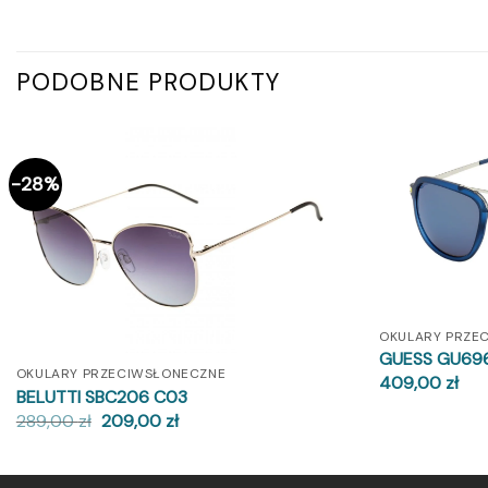
PODOBNE PRODUKTY
-28%
OKULARY PRZE
GUESS GU696
OKULARY PRZECIWSŁONECZNE
409,00
zł
BELUTTI SBC206 C03
Pierwotna
Aktualna
289,00
zł
209,00
zł
cena
cena
wynosiła:
wynosi:
289,00 zł.
209,00 zł.