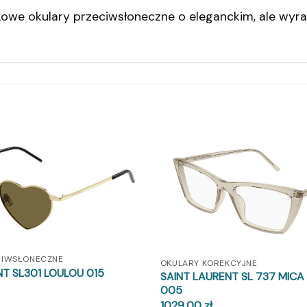
kowe okulary przeciwsłoneczne o eleganckim, ale wyra
CIWSŁONECZNE
OKULARY KOREKCYJNE
NT SL301 LOULOU 015
SAINT LAURENT SL 737 MICA
005
1029,00
zł