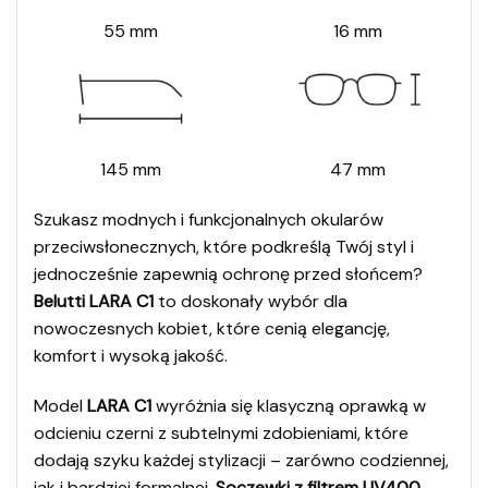
55 mm
16 mm
145 mm
47 mm
Szukasz modnych i funkcjonalnych okularów
przeciwsłonecznych, które podkreślą Twój styl i
jednocześnie zapewnią ochronę przed słońcem?
Belutti LARA C1
to doskonały wybór dla
nowoczesnych kobiet, które cenią elegancję,
komfort i wysoką jakość.
Model
LARA C1
wyróżnia się klasyczną oprawką w
odcieniu czerni z subtelnymi zdobieniami, które
dodają szyku każdej stylizacji – zarówno codziennej,
jak i bardziej formalnej.
Soczewki z filtrem UV400