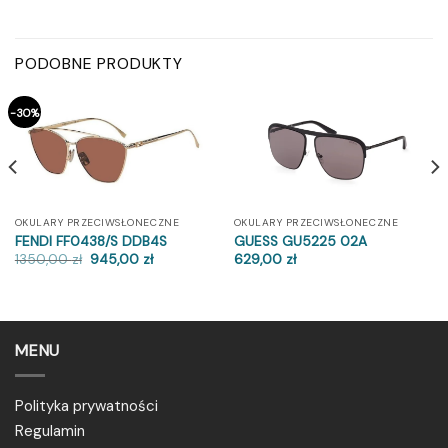
PODOBNE PRODUKTY
-30%
OKULARY PRZECIWSŁONECZNE
OKULARY PRZECIWSŁONECZNE
FENDI FF0438/S DDB4S
GUESS GU5225 02A
Pierwotna
Aktualna
1350,00
zł
945,00
zł
629,00
zł
cena
cena
wynosiła:
wynosi:
1350,00 zł.
945,00 zł.
MENU
Polityka prywatności
Regulamin